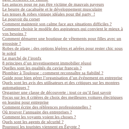
Les astuces pour ne pas être victime de mauvais payeurs
Le beurre de cacahuète et le développement musculaire
Les tenues & robes vintage idéales pour thé party !
Le pouvoir du corset
Comment maintenir son calme face aux situations difficiles ?
Comment choisir le modèle des aspirateurs qui convient le mieux à
vos besoins ?
Comment démarrer une boutique de vêtements pour filles avec un
grossiste ?
Robes de plage : des options légères et aérées pour rester chic sous
le soleil
Le marché de l’ironfx
8 principes d’un investissement immobilier réussi
Quelles sont les qualités du caviar français ?
Plombier à Toulouse : comment reconnaître sa fiabilité ?
Guide pour bien gérer l’organisation d’un événement en entreprise
Quels sont les avis des utilisateurs et des critiques sur les montres
automatiques ?
Organiser une classe de découverte : tout ce qu’il faut savoir
Focus sur les 4 critères de choix des meilleures voitures électriques
en leasing pour entreprise
Comment écrire des références professionnelles ?
Où trouver l’annuaire des entreprises ?
Comment les voyants voient les choses ?
Quels sont les agents de sécurité ?
Pourquoi les touristes viennent en Égypte ?