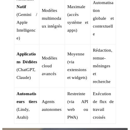
Automatisa
Natif
Maximale
Modèles
tion
(Gemini /
(accès
multimoda
globale et
Apple
système et
ux intégrés
contextuell
Intelligenc
apps)
e
e)
Rédaction,
Applicatio
Moyenne
Modèles
remue-
ns Dédiées
(via
cloud
méninges
(ChatGPT,
extensions
avancés
et
Claude)
et widgets)
recherche
Automatis
Restreinte
Exécution
eurs tiers
Agents
(via API
de flux de
(Lindy,
autonomes
web ou
travail
Arahi)
PWA)
croisés