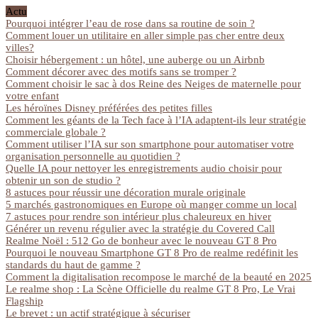
Actu
Pourquoi intégrer l’eau de rose dans sa routine de soin ?
Comment louer un utilitaire en aller simple pas cher entre deux
villes?
Choisir hébergement : un hôtel, une auberge ou un Airbnb
Comment décorer avec des motifs sans se tromper ?
Comment choisir le sac à dos Reine des Neiges de maternelle pour
votre enfant
Les héroïnes Disney préférées des petites filles
Comment les géants de la Tech face à l’IA adaptent-ils leur stratégie
commerciale globale ?
Comment utiliser l’IA sur son smartphone pour automatiser votre
organisation personnelle au quotidien ?
Quelle IA pour nettoyer les enregistrements audio choisir pour
obtenir un son de studio ?
8 astuces pour réussir une décoration murale originale
5 marchés gastronomiques en Europe où manger comme un local
7 astuces pour rendre son intérieur plus chaleureux en hiver
Générer un revenu régulier avec la stratégie du Covered Call
Realme Noël : 512 Go de bonheur avec le nouveau GT 8 Pro
Pourquoi le nouveau Smartphone GT 8 Pro de realme redéfinit les
standards du haut de gamme ?
Comment la digitalisation recompose le marché de la beauté en 2025
Le realme shop : La Scène Officielle du realme GT 8 Pro, Le Vrai
Flagship
Le brevet : un actif stratégique à sécuriser