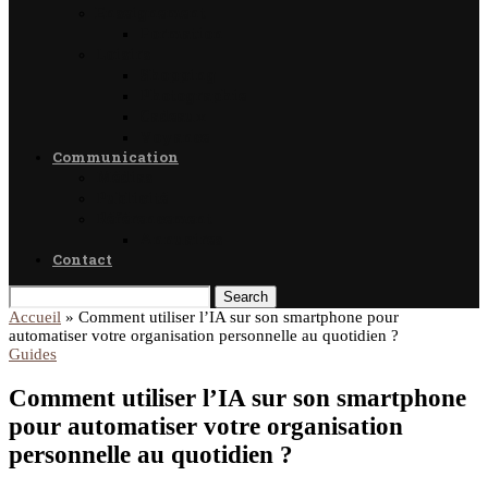
Enseignement
Formation
Loisirs
Shopping
Photographie
Cadeaux
Voyance
Communication
Médias
Publicité
Référencement
Annuaires
Contact
Search
Accueil
»
Comment utiliser l’IA sur son smartphone pour
automatiser votre organisation personnelle au quotidien ?
Guides
Comment utiliser l’IA sur son smartphone
pour automatiser votre organisation
personnelle au quotidien ?