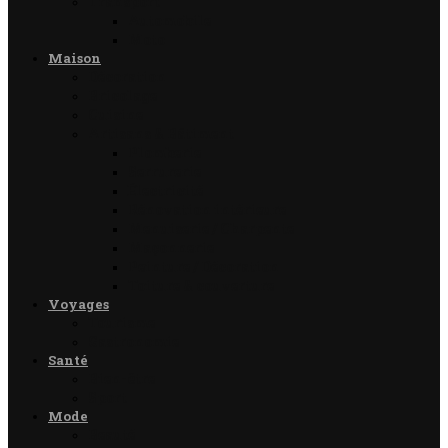
Transport
Automobile
Moto
Maison
Décoration
Bricolage
Cuisine
Artisans & Bâtiment
Plomberie
Serrurerie
Électricité
Rénovation intérieure
Menuiserie / Charpente
Maçonnerie
Peinture / Décoration
Toiture & couverture
Voyages
Tourisme
Gastronomie
Santé
Bien-être
Sport
Mode
Beauté