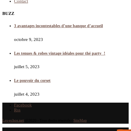
Contact
BUZZ
3 avantages incontestables d’une banque d’accueil
octobre 9, 2023
Les tenues & robes vintage idéales pour thé party !
juillet 5, 2023
Le pouvoir du corset
juillet 4, 2023
Facebook
Rss
Les-echos.net
@2020 - Tous droits réservés -
SiteMap