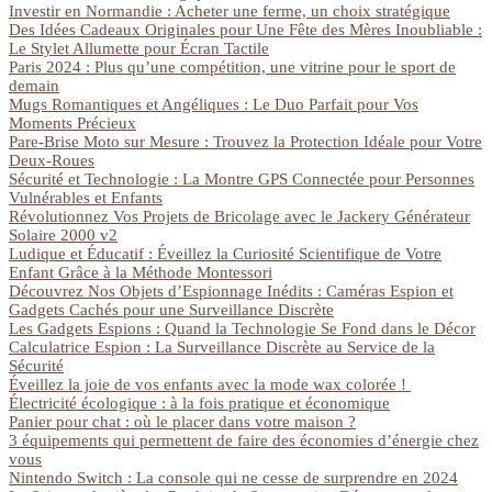
Investir en Normandie : Acheter une ferme, un choix stratégique
Des Idées Cadeaux Originales pour Une Fête des Mères Inoubliable :
Le Stylet Allumette pour Écran Tactile
Paris 2024 : Plus qu’une compétition, une vitrine pour le sport de
demain
Mugs Romantiques et Angéliques : Le Duo Parfait pour Vos
Moments Précieux
Pare-Brise Moto sur Mesure : Trouvez la Protection Idéale pour Votre
Deux-Roues
Sécurité et Technologie : La Montre GPS Connectée pour Personnes
Vulnérables et Enfants
Révolutionnez Vos Projets de Bricolage avec le Jackery Générateur
Solaire 2000 v2
Ludique et Éducatif : Éveillez la Curiosité Scientifique de Votre
Enfant Grâce à la Méthode Montessori
Découvrez Nos Objets d’Espionnage Inédits : Caméras Espion et
Gadgets Cachés pour une Surveillance Discrète
Les Gadgets Espions : Quand la Technologie Se Fond dans le Décor
Calculatrice Espion : La Surveillance Discrète au Service de la
Sécurité
Éveillez la joie de vos enfants avec la mode wax colorée !
Électricité écologique : à la fois pratique et économique
Panier pour chat : où le placer dans votre maison ?
3 équipements qui permettent de faire des économies d’énergie chez
vous
Nintendo Switch : La console qui ne cesse de surprendre en 2024