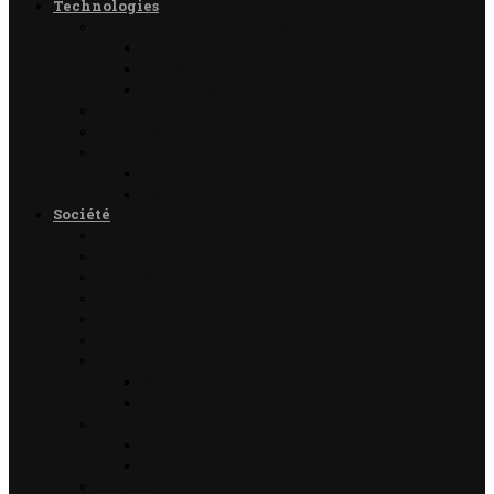
Technologies
Intelligence Artificielle
Outils IA
Guides
Actualités IA
High-tech
Informatique
Internet
E-Commerce
Jeux
Société
Culture
Art
Sciences
Économie
Musique
Droit
Environnement
Sécurité
Animaux
Famille
Enfant – Bébé
Mariage
Emploi