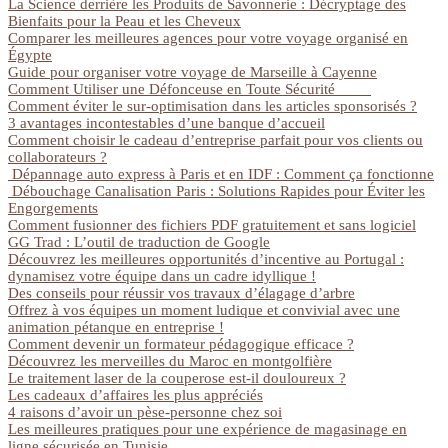
La Science derrière les Produits de Savonnerie : Décryptage des
Bienfaits pour la Peau et les Cheveux
Comparer les meilleures agences pour votre voyage organisé en
Égypte
Guide pour organiser votre voyage de Marseille à Cayenne
Comment Utiliser une Défonceuse en Toute Sécurité
Comment éviter le sur-optimisation dans les articles sponsorisés ?
3 avantages incontestables d’une banque d’accueil
Comment choisir le cadeau d’entreprise parfait pour vos clients ou
collaborateurs ?
Dépannage auto express à Paris et en IDF : Comment ça fonctionne
Débouchage Canalisation Paris : Solutions Rapides pour Éviter les
Engorgements
Comment fusionner des fichiers PDF gratuitement et sans logiciel
GG Trad : L’outil de traduction de Google
Découvrez les meilleures opportunités d’incentive au Portugal :
dynamisez votre équipe dans un cadre idyllique !
Des conseils pour réussir vos travaux d’élagage d’arbre
Offrez à vos équipes un moment ludique et convivial avec une
animation pétanque en entreprise !
Comment devenir un formateur pédagogique efficace ?
Découvrez les merveilles du Maroc en montgolfière
Le traitement laser de la couperose est-il douloureux ?
Les cadeaux d’affaires les plus appréciés
4 raisons d’avoir un pèse-personne chez soi
Les meilleures pratiques pour une expérience de magasinage en
ligne sécurisée en Tunisie