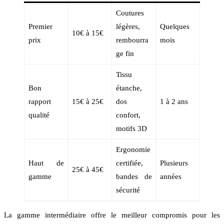
Coutures
Premier
légères,
Quelques
10€ à 15€
prix
rembourra
mois
ge fin
Tissu
Bon
étanche,
rapport
15€ à 25€
dos
1 à 2 ans
qualité
confort,
motifs 3D
Ergonomie
Haut de
certifiée,
Plusieurs
25€ à 45€
gamme
bandes de
années
sécurité
La gamme intermédiaire offre le meilleur compromis pour les