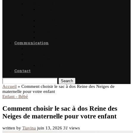
Enseignement
Formation
Loisirs
Shopping
Photographie
Cadeaux
Voyance
Communication
Médias
Publicité
Référencement
Annuaires
Contact
Search
Accueil
»
Comment choisir le sac à dos Reine des Neiges de
maternelle pour votre enfant
Enfant - Bébé
Comment choisir le sac à dos Reine des
Neiges de maternelle pour votre enfant
written by
Tiavina
juin 13, 2026
31
views