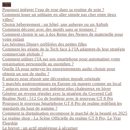
Actu
Pourquoi intégrer l’eau de rose dans sa routine de soin ?
Comment louer un utilitaire en aller simple pas cher entre deux
villes?
Choisir hébergement : un hôtel, une auberge ou un Airbnb
Comment décorer avec des motifs sans se tromper ?
Comment choisir le sac à dos Reine des Neiges de maternelle pour
votre enfant
Les héroïnes Disney préférées des petites filles
Comment les géants de la Tech face à l’IA adaptent-ils leur stratégie
commerciale globale ?
Comment utiliser l’IA sur son smartphone pour automatiser votre
organisation personnelle au quotidien ?
Quelle IA pour nettoyer les enregistrements audio choisir pour
obtenir un son de studio ?
8 astuces pour réussir une décoration murale originale
5 marchés gastronomiques en Europe où manger comme un local
7 astuces pour rendre son intérieur plus chaleureux en hiver
Générer un revenu régulier avec la stratégie du Covered Call
Realme Noël : 512 Go de bonheur avec le nouveau GT 8 Pro
Pourquoi le nouveau Smartphone GT 8 Pro de realme redéfinit les
standards du haut de gamme ?
Comment la digitalisation recompose le marché de la beauté en 2025
Le realme shop : La Scène Officielle du realme GT 8 Pro, Le Vrai
Flagship
Le brevet : un actif stratégique à sécuriser