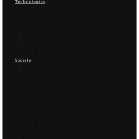
Technologies
Intelligence Artificielle
Outils IA
Guides
Actualités IA
High-tech
Informatique
Internet
E-Commerce
Jeux
Société
Culture
Art
Sciences
Économie
Musique
Droit
Environnement
Sécurité
Animaux
Famille
Enfant – Bébé
Mariage
Emploi