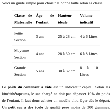
Voici un guide simple pour choisir la bonne taille selon sa classe.
Classe de
Âge de
Hauteur
Volume
Maternelle
l’enfant
idéale
indicatif
Petite
3 ans
25 à 28 cm
4 à 6 Litres
Section
Moyenne
4 ans
28 à 30 cm
6 à 8 Litres
Section
Grande
8 à 10
5 ans
30 à 32 cm
Section
Litres
Le
poids du contenant à vide
est un indicateur capital. Selon les
kinésithérapeutes, le sac chargé ne doit pas dépasser 10% du poids
de l’enfant. Il faut donc acheter un modèle ultra léger dès le départ.
Un
petit sac à dos école
de qualité pèse moins de 300 grammes.