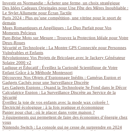
Investir en Normandie : Acheter une ferme, un choix stratégique
Des Idées Cadeaux Originales pour Une Fête des Mères Inoubliable :
Le Stylet Allumette pour Écran Tactile
Paris 2024 : Plus qu’une compétition, une vitrine pour le sport de
demain
Mugs Romantiques et Angéliques : Le Duo Parfait pour Vos
Moments Précieux
Pare-Brise Moto sur Mesure : Trouvez la Protection Idéale pour Votre
Deux-Roues
Sécurité et Technologie : La Montre GPS Connectée pour Personnes
Vulnérables et Enfants
Révolutionnez Vos Projets de Bricolage avec le Jackery Générateur
Solaire 2000 v2
Ludique et Éducatif : Éveillez la Curiosité Scientifique de Votre
Enfant Grâce à la Méthode Montessori
Découvrez Nos Objets d’Espionnage Inédits : Caméras Espion et
Gadgets Cachés pour une Surveillance Discrète
Les Gadgets Espions : Quand la Technologie Se Fond dans le Décor
Calculatrice Espion : La Surveillance Discrète au Service de la
Sécurité
Éveillez la joie de vos enfants avec la mode wax colorée !
Électricité écologique : à la fois pratique et économique
Panier pour chat : où le placer dans votre maison ?
3 équipements qui permettent de faire des économies d’énergie chez
vous
Nintendo Switch : La console qui ne cesse de surprendre en 2024