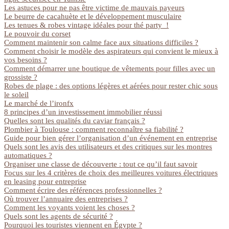
Les astuces pour ne pas être victime de mauvais payeurs
Le beurre de cacahuète et le développement musculaire
Les tenues & robes vintage idéales pour thé party !
Le pouvoir du corset
Comment maintenir son calme face aux situations difficiles ?
Comment choisir le modèle des aspirateurs qui convient le mieux à
vos besoins ?
Comment démarrer une boutique de vêtements pour filles avec un
grossiste ?
Robes de plage : des options légères et aérées pour rester chic sous
le soleil
Le marché de l’ironfx
8 principes d’un investissement immobilier réussi
Quelles sont les qualités du caviar français ?
Plombier à Toulouse : comment reconnaître sa fiabilité ?
Guide pour bien gérer l’organisation d’un événement en entreprise
Quels sont les avis des utilisateurs et des critiques sur les montres
automatiques ?
Organiser une classe de découverte : tout ce qu’il faut savoir
Focus sur les 4 critères de choix des meilleures voitures électriques
en leasing pour entreprise
Comment écrire des références professionnelles ?
Où trouver l’annuaire des entreprises ?
Comment les voyants voient les choses ?
Quels sont les agents de sécurité ?
Pourquoi les touristes viennent en Égypte ?