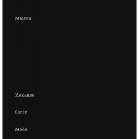
Transport
Automobile
Moto
Maison
Décoration
Bricolage
Cuisine
Artisans & Bâtiment
Plomberie
Serrurerie
Électricité
Rénovation intérieure
Menuiserie / Charpente
Maçonnerie
Peinture / Décoration
Toiture & couverture
Voyages
Tourisme
Gastronomie
Santé
Bien-être
Sport
Mode
Beauté