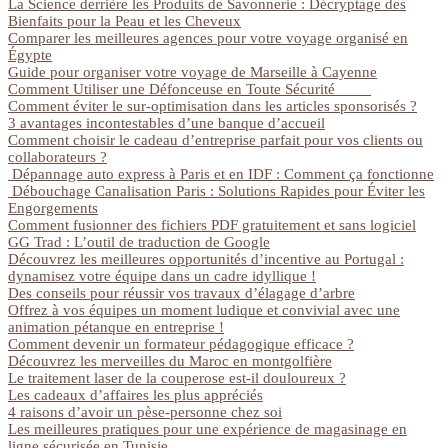
La Science derrière les Produits de Savonnerie : Décryptage des
Bienfaits pour la Peau et les Cheveux
Comparer les meilleures agences pour votre voyage organisé en
Égypte
Guide pour organiser votre voyage de Marseille à Cayenne
Comment Utiliser une Défonceuse en Toute Sécurité
Comment éviter le sur-optimisation dans les articles sponsorisés ?
3 avantages incontestables d’une banque d’accueil
Comment choisir le cadeau d’entreprise parfait pour vos clients ou
collaborateurs ?
Dépannage auto express à Paris et en IDF : Comment ça fonctionne
Débouchage Canalisation Paris : Solutions Rapides pour Éviter les
Engorgements
Comment fusionner des fichiers PDF gratuitement et sans logiciel
GG Trad : L’outil de traduction de Google
Découvrez les meilleures opportunités d’incentive au Portugal :
dynamisez votre équipe dans un cadre idyllique !
Des conseils pour réussir vos travaux d’élagage d’arbre
Offrez à vos équipes un moment ludique et convivial avec une
animation pétanque en entreprise !
Comment devenir un formateur pédagogique efficace ?
Découvrez les merveilles du Maroc en montgolfière
Le traitement laser de la couperose est-il douloureux ?
Les cadeaux d’affaires les plus appréciés
4 raisons d’avoir un pèse-personne chez soi
Les meilleures pratiques pour une expérience de magasinage en
ligne sécurisée en Tunisie